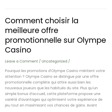
Comment choisir la
Comment
choisir
meilleure offre
la
meilleure
promotionnelle sur Olympe
offre
promotionnelle
Casino
sur
Olympe
Leave a Comment
/
Uncategorized
/
Casino
Pourquoi les promotions d’Olympe Casino méritent votre
attention ? Olympe Casino se distingue par une offre
promotionnelle complète qui attire aussi bien les
nouveaux joueurs que les habitués du site. Plus qu’un
simple bonus d’accueil, cette plateforme propose une
variété d’avantages qui optimisent votre expérience de
jeu tout en maximisant vos chances de gains. Avant