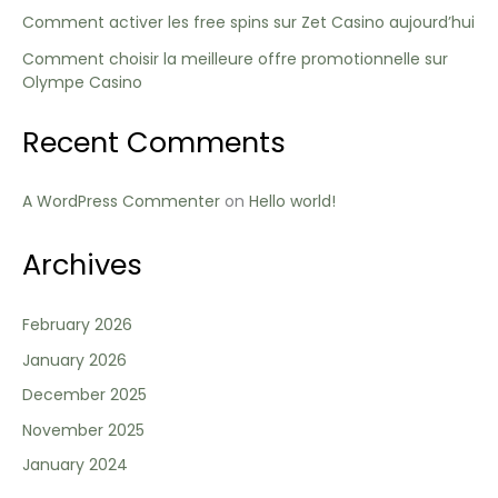
Comment activer les free spins sur Zet Casino aujourd’hui
Comment choisir la meilleure offre promotionnelle sur
Olympe Casino
Recent Comments
A WordPress Commenter
on
Hello world!
Archives
February 2026
January 2026
December 2025
November 2025
January 2024