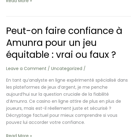
Read More »
Peut-on faire confiance à
Peut-
on
Amunra pour un jeu
faire
confiance
équitable : vrai ou faux ?
à
Amunra
Leave a Comment
/
Uncategorized
/
pour
un
En tant qu’analyste en ligne expérimenté spécialisé dans
jeu
les plateformes de jeux d’argent, je me penche
équitable
aujourd’hui sur la question cruciale de la fiabilité
:
d’Amunra. Ce casino en ligne attire de plus en plus de
vrai
joueurs, mais est-il réellement juste et sécurisé ?
ou
Décryptage factuel pour mieux comprendre si vous
faux
pouvez lui accorder votre confiance.
?
Read More »