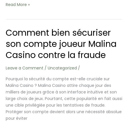
Read More »
Comment bien sécuriser
Comment
bien
son compte joueur Malina
sécuriser
son
Casino contre la fraude
compte
joueur
Leave a Comment
/
Uncategorized
/
Malina
Casino
Pourquoi la sécurité du compte est-elle cruciale sur
contre
Malina Casino ? Malina Casino attire chaque jour des
la
milliers de joueurs grâce à son interface intuitive et son
fraude
large choix de jeux. Pourtant, cette popularité en fait aussi
une cible privilégiée pour les tentatives de fraude.
Protéger son compte devient alors une nécessité absolue
pour éviter