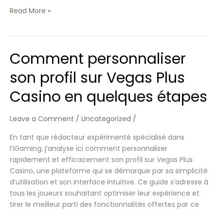
Read More »
Comment personnaliser
Comment
personnaliser
son profil sur Vegas Plus
son
profil
Casino en quelques étapes
sur
Vegas
Leave a Comment
/
Uncategorized
/
Plus
Casino
En tant que rédacteur expérimenté spécialisé dans
en
l’iGaming, j’analyse ici comment personnaliser
quelques
rapidement et efficacement son profil sur Vegas Plus
étapes
Casino, une plateforme qui se démarque par sa simplicité
d’utilisation et son interface intuitive. Ce guide s’adresse à
tous les joueurs souhaitant optimiser leur expérience et
tirer le meilleur parti des fonctionnalités offertes par ce